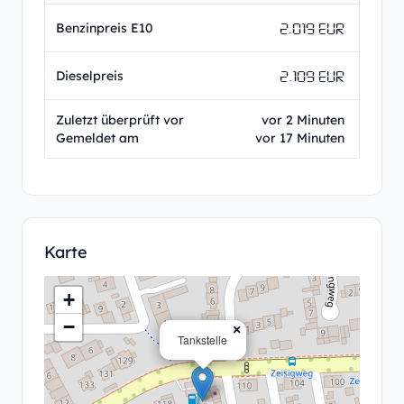
2.019 EUR
Benzinpreis E10
2.109 EUR
Dieselpreis
Zuletzt überprüft vor
vor 2 Minuten
Gemeldet am
vor 17 Minuten
Karte
+
−
×
Tankstelle