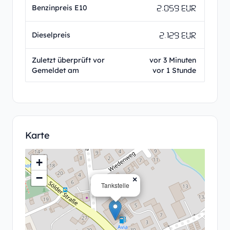
2.059 EUR
Benzinpreis E10
2.129 EUR
Dieselpreis
Zuletzt überprüft vor
vor 3 Minuten
Gemeldet am
vor 1 Stunde
Karte
+
−
×
Tankstelle