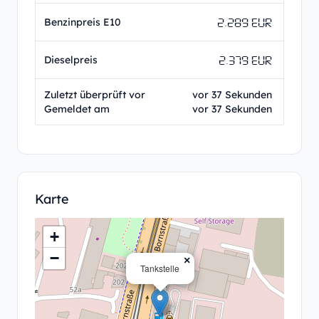
2.289 EUR
Benzinpreis E10
2.379 EUR
Dieselpreis
Zuletzt überprüft vor
vor 37 Sekunden
Gemeldet am
vor 37 Sekunden
Karte
+
−
×
Tankstelle